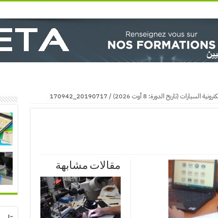
لسيارات (تاريخ الدورة: 8 أوت 2026)
/
20190717_170942
مقالات مشابهة