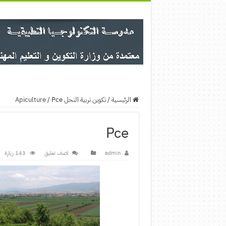
الرئيسية
/
تكوين تربية النحل Apiculture
Pce
/
Pce
admin
اضف تعليق
143 زيارة