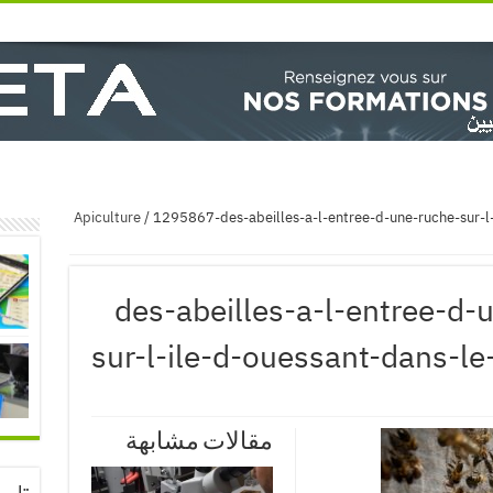
/
1295867-des-abeilles-a-l-entree-d-une-ruche-sur-l-
1295867-des-abeilles-a-l-entree-
sur-l-ile-d-ouessant-dans-le-f
مقالات مشابهة