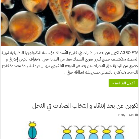
AGRO ETA تكوين عن بعد عبر الانترنت في: تفريخ الأسماك مؤسسة التكنولوجيا التطبيقية لتربية
السمك ستكتشف جميع أسرار تفريخ السمك معنا من البداية حتى الاحتراف تكوين إحترافي و
حصري من البداية حتى الاحتراف عن بعد عبر الموقع الالكتروني دروس قيمة شهادة معتمدة تفتح
لك مجالات كثيرة للانطلاق بمشروعك (بطاقة حرفي، …
أكمل القراءة »
تكوين عن بعد إنتقاء و إنتخاب الصفات في النحل
0
API