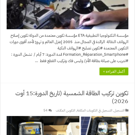
مؤسسة التكنولوجيا التطبيقية ETA مؤسسة تكوين معتمدة من الدولة تكوين إصلاح
الهواتف النقالة الرائدة في المجال منذ 2005 إعتزل العالم و تهيئ لأحد أقوى دورات
التكوين المعتمدة #تكوين تصليح #الهواتف الذكية
#Formation_Réparation_Smartphone مُدة الدورة: 7 أيام / تشمل الدورة :
#تدريب على صيانة بطاقة الأم/ وليس فك وتركيب القطع فقط …
أكمل القراءة »
تكوين تركيب الطاقة الشمسية (تاريخ الدورة:15 أوت
2026)
التسجيل
,
التسجيل في التكوينات المكثفة
,
التكويـن المكثـف
54