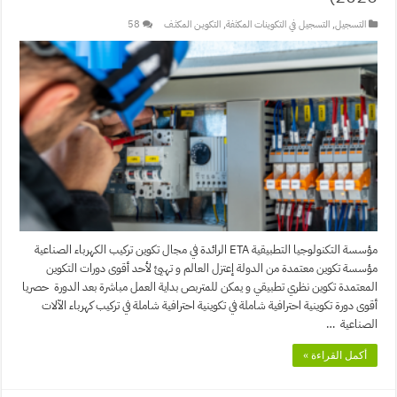
التسجيل
,
التسجيل في التكوينات المكثفة
,
التكويـن المكثـف
58
مؤسسة التكنولوجيا التطبيقية ETA الرائدة في مجال تكوين تركيب الكهرباء الصناعية
مؤسسة تكوين معتمدة من الدولة إعتزل العالم و تهيئ لأحد أقوى دورات التكوين
المعتمدة تكوين نظري تطبيقي و يمكن للمتربص بداية العمل مباشرة بعد الدورة حصريا
أقوى دورة تكوينية احترافية شاملة في تكوينية احترافية شاملة في تركيب كهرباء الآلات
الصناعية …
أكمل القراءة »